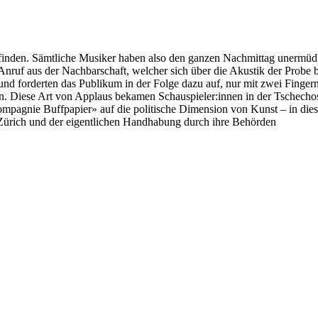
 finden. Sämtliche Musiker haben also den ganzen Nachmittag unermüd
 Anruf aus der Nachbarschaft, welcher sich über die Akustik der Probe 
e und forderten das Publikum in der Folge dazu auf, nur mit zwei Finge
. Diese Art von Applaus bekamen Schauspieler:innen in der Tschecho
ompagnie Buffpapier» auf die politische Dimension von Kunst – in die
t Zürich und der eigentlichen Handhabung durch ihre Behörden