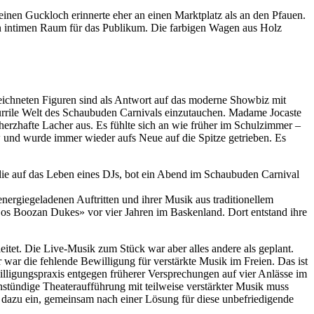
leinen Guckloch erinnerte eher an einen Marktplatz als an den Pfauen.
en intimen Raum für das Publikum. Die farbigen Wagen aus Holz
zeichneten Figuren sind als Antwort auf das moderne Showbiz mit
skurrile Welt des Schaubuden Carnivals einzutauchen. Madame Jocaste
erzhafte Lacher aus. Es fühlte sich an wie früher im Schulzimmer –
 und wurde immer wieder aufs Neue auf die Spitze getrieben. Es
ie auf das Leben eines DJs, bot ein Abend im Schaubuden Carnival
ergiegeladenen Auftritten und ihrer Musik aus traditionellem
s Boozan Dukes» vor vier Jahren im Baskenland. Dort entstand ihre
itet. Die Live-Musik zum Stück war aber alles andere als geplant.
war die fehlende Bewilligung für verstärkte Musik im Freien. Das ist
willigungspraxis entgegen früherer Versprechungen auf vier Anlässe im
instündige Theateraufführung mit teilweise verstärkter Musik muss
– dazu ein, gemeinsam nach einer Lösung für diese unbefriedigende