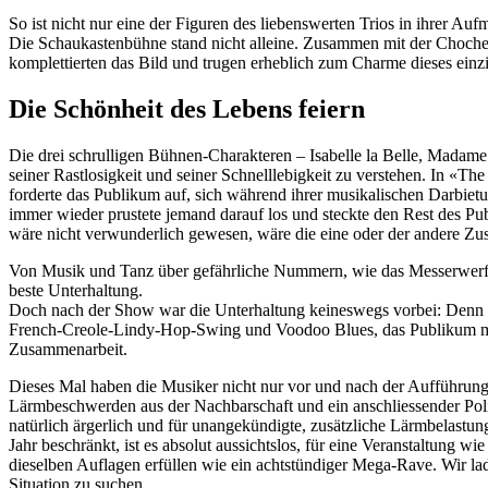
So ist nicht nur eine der Figuren des liebenswerten Trios in ihrer A
Die Schaukastenbühne stand nicht alleine. Zusammen mit der Chocher
komplettierten das Bild und trugen erheblich zum Charme dieses einzi
Die Schönheit des Lebens feiern
Die drei schrulligen Bühnen-Charakteren – Isabelle la Belle, Madame
seiner Rastlosigkeit und seiner Schnelllebigkeit zu verstehen. In «T
forderte das Publikum auf, sich während ihrer musikalischen Darbiet
immer wieder prustete jemand darauf los und steckte den Rest des P
wäre nicht verwunderlich gewesen, wäre die eine oder der andere Zu
Von Musik und Tanz über gefährliche Nummern, wie das Messerwerfen
beste Unterhaltung.
Doch nach der Show war die Unterhaltung keineswegs vorbei: Denn dan
French-Creole-Lindy-Hop-Swing und Voodoo Blues, das Publikum mit
Zusammenarbeit.
Dieses Mal haben die Musiker nicht nur vor und nach der Aufführung f
Lärmbeschwerden aus der Nachbarschaft und ein anschliessender Poliz
natürlich ärgerlich und für unangekündigte, zusätzliche Lärmbelastun
Jahr beschränkt, ist es absolut aussichtslos, für eine Veranstaltung 
dieselben Auflagen erfüllen wie ein achtstündiger Mega-Rave. Wir la
Situation zu suchen.