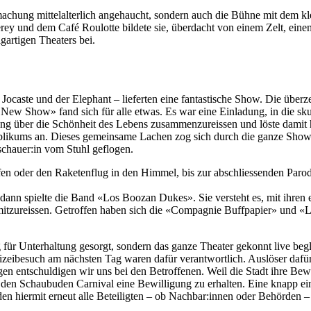
ufmachung mittelalterlich angehaucht, sondern auch die Bühne mit dem k
ey und dem Café Roulotte bildete sie, überdacht von einem Zelt, ein
gartigen Theaters bei.
 Jocaste und der Elephant – lieferten eine fantastische Show. Die über
he New Show» fand sich für alle etwas. Es war eine Einladung, in die 
ung über die Schönheit des Lebens zusammenzureissen und löste damit h
ublikums an. Dieses gemeinsame Lachen zog sich durch die ganze Show
schauer:in vom Stuhl geflogen.
 oder den Raketenflug in den Himmel, bis zur abschliessenden Parod
n spielte die Band «Los Boozan Dukes». Sie versteht es, mit ihren en
zureissen. Getroffen haben sich die «Compagnie Buffpapier» und «Lo
ür Unterhaltung gesorgt, sondern das ganze Theater gekonnt live begle
eibesuch am nächsten Tag waren dafür verantwortlich. Auslöser dafür 
gen entschuldigen wir uns bei den Betroffenen. Weil die Stadt ihre Be
wie den Schaubuden Carnival eine Bewilligung zu erhalten. Eine knapp e
den hiermit erneut alle Beteiligten – ob Nachbar:innen oder Behörden 