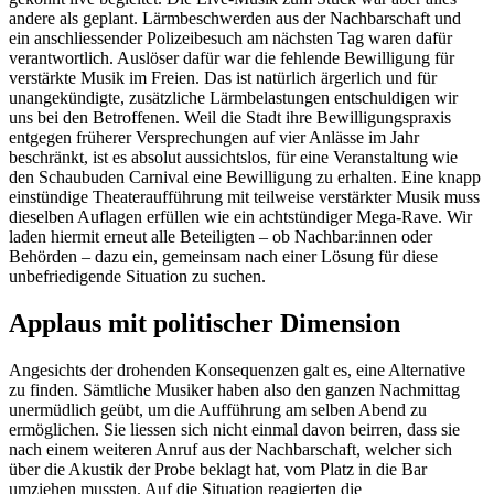
andere als geplant. Lärmbeschwerden aus der Nachbarschaft und
ein anschliessender Polizeibesuch am nächsten Tag waren dafür
verantwortlich. Auslöser dafür war die fehlende Bewilligung für
verstärkte Musik im Freien. Das ist natürlich ärgerlich und für
unangekündigte, zusätzliche Lärmbelastungen entschuldigen wir
uns bei den Betroffenen. Weil die Stadt ihre Bewilligungspraxis
entgegen früherer Versprechungen auf vier Anlässe im Jahr
beschränkt, ist es absolut aussichtslos, für eine Veranstaltung wie
den Schaubuden Carnival eine Bewilligung zu erhalten. Eine knapp
einstündige Theateraufführung mit teilweise verstärkter Musik muss
dieselben Auflagen erfüllen wie ein achtstündiger Mega-Rave. Wir
laden hiermit erneut alle Beteiligten – ob Nachbar:innen oder
Behörden – dazu ein, gemeinsam nach einer Lösung für diese
unbefriedigende Situation zu suchen.
Applaus mit politischer Dimension
Angesichts der drohenden Konsequenzen galt es, eine Alternative
zu finden. Sämtliche Musiker haben also den ganzen Nachmittag
unermüdlich geübt, um die Aufführung am selben Abend zu
ermöglichen. Sie liessen sich nicht einmal davon beirren, dass sie
nach einem weiteren Anruf aus der Nachbarschaft, welcher sich
über die Akustik der Probe beklagt hat, vom Platz in die Bar
umziehen mussten. Auf die Situation reagierten die