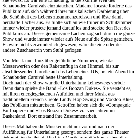
alle etwas. Es war eine Einladung, in die skurrile Welt des
Schaubuden Carnivals einzutauchen. Madame Jocaste forderte das
Publikum auf, sich während ihrer musikalischen Darbietung über
die Schönheit des Lebens zusammenzureissen und löste damit
herzhafte Lacher aus. Es fühlte sich an wie früher im Schulzimmer –
immer wieder prustete jemand darauf los und steckte den Rest des
Publikums an. Dieses gemeinsame Lachen zog sich durch die ganze
Show und wurde immer wieder aufs Neue auf die Spitze getrieben.
Es wäre nicht verwunderlich gewesen, wäre die eine oder der
andere Zuschauer:in vom Stuhl geflogen.
Von Musik und Tanz über gefährliche Nummern, wie das
Messerwerfen oder den Raketenflug in den Himmel, bis zur
abschliessenden Parodie auf das Leben eines DJs, bot ein Abend im
Schaubuden Carnival beste Unterhaltung.
Doch nach der Show war die Unterhaltung keineswegs vorbei:
Denn dann spielte die Band «Los Boozan Dukes». Sie versteht es,
mit ihren energiegeladenen Auftritten und ihrer Musik aus
traditionellem French-Creole-Lindy-Hop-Swing und Voodoo Blues,
das Publikum mitzureissen. Getroffen haben sich die «Compagnie
Buffpapier» und «Los Boozan Dukes» vor vier Jahren im
Baskenland. Dort entstand ihre Zusammenarbeit.
Dieses Mal haben die Musiker nicht nur vor und nach der
Aufführung für Unterhaltung gesorgt, sondern das ganze Theater
gekonnt live begleitet. Die Live-Musik zum Stück war aber alles