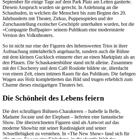
September für einige Tage auf dem Park Platz am Letten gastierte.
Diesem Anspruch wurden sie gerecht. In Anlehnung an die
Schaubuden, in welchen die Menschen bis zum Beginn des 20.
Jahrhunderts mit Theater, Zirkus, Puppenspielen und der
Zurschaustellung exotischer Geschöpfe unterhalten wurden, bot die
«Compagnie Buffpapier» seinem Publikum eine modernisierte
Version des Volkstheaters.
So ist nicht nur eine der Figuren des liebenswerten Trios in ihrer
Aufmachung mittelalterlich angehaucht, sondern auch die Bühne
mit dem kleinen Guckloch erinnerte eher an einen Marktplatz als an
den Pfauen. Die Schaukastenbühne stand nicht alleine. Zusammen
mit der Chocherey und dem Café Roulotte bildete sie, überdacht
von einem Zelt, einen intimen Raum für das Publikum. Die farbigen
Wagen aus Holz komplettierten das Bild und trugen erheblich zum
Charme dieses einzigartigen Theaters bei.
Die Schönheit des Lebens feiern
Die drei schrulligen Bühnen-Charakteren – Isabelle la Belle,
Madame Jocaste und der Elephant – lieferten eine fantastische
Show. Die überzeichneten Figuren sind als Antwort auf das
moderne Showbiz mit seiner Rastlosigkeit und seiner
Schnelllebigkeit zu verstehen. In «The New Show» fand sich für