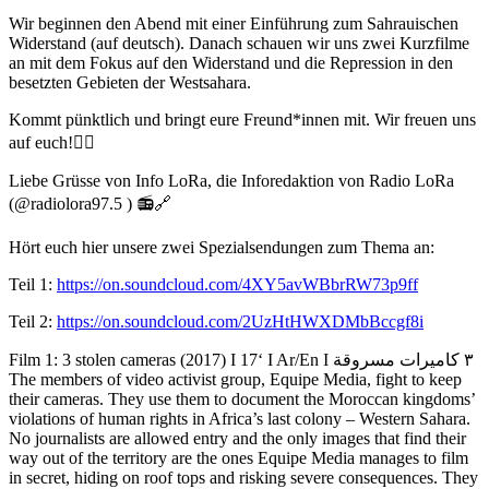
Wir beginnen den Abend mit einer Einführung zum Sahrauischen
Widerstand (auf deutsch). Danach schauen wir uns zwei Kurzfilme
an mit dem Fokus auf den Widerstand und die Repression in den
besetzten Gebieten der Westsahara.
Kommt pünktlich und bringt eure Freund*innen mit. Wir freuen uns
auf euch!❤️‍🔥
Liebe Grüsse von Info LoRa, die Inforedaktion von Radio LoRa
(@radiolora97.5 ) 📻🔗
Hört euch hier unsere zwei Spezialsendungen zum Thema an:
Teil 1:
https://on.soundcloud.com/4XY5avWBbrRW73p9ff
Teil 2:
https://on.soundcloud.com/2UzHtHWXDMbBccgf8i
Film 1: 3 stolen cameras (2017) I 17‘ I Ar/En I ٣ كاميرات مسروقة
The members of video activist group, Equipe Media, fight to keep
their cameras. They use them to document the Moroccan kingdoms’
violations of human rights in Africa’s last colony – Western Sahara.
No journalists are allowed entry and the only images that find their
way out of the territory are the ones Equipe Media manages to film
in secret, hiding on roof tops and risking severe consequences. They