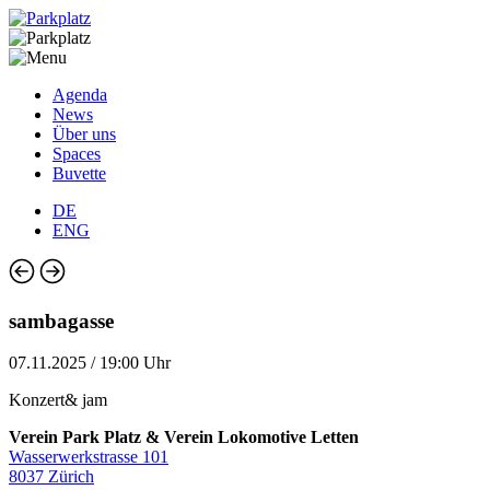
Agenda
News
Über uns
Spaces
Buvette
DE
ENG
sambagasse
07.11.2025 / 19:00 Uhr
Konzert& jam
Verein Park Platz & Verein Lokomotive Letten
Wasserwerkstrasse 101
8037 Zürich