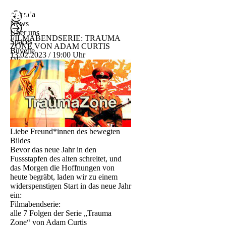
Agenda
News
Über uns
FILMABENDSERIE: TRAUMA
Spaces
ZONE VON ADAM CURTIS
Buvette
13.02.2023 / 19:00 Uhr
DE
ENG
Liebe Freund*innen des bewegten
Bildes
Bevor das neue Jahr in den
Fussstapfen des alten schreitet, und
das Morgen die Hoffnungen von
heute begräbt, laden wir zu einem
widerspenstigen Start in das neue Jahr
ein:
Filmabendserie:
alle 7 Folgen der Serie „Trauma
Zone“ von Adam Curtis