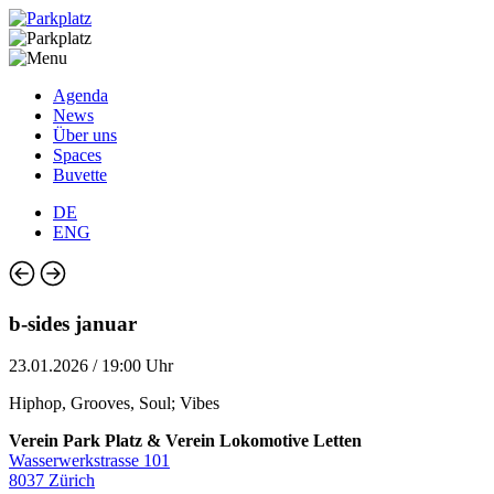
Agenda
News
Über uns
Spaces
Buvette
DE
ENG
b-sides januar
23.01.2026 / 19:00 Uhr
Hiphop, Grooves, Soul; Vibes
Verein Park Platz & Verein Lokomotive Letten
Wasserwerkstrasse 101
8037 Zürich