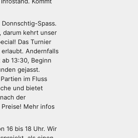
n Infostand. Kommt
s Donnschtig-Spass.
, darum kehrt unser
cial! Das Turnier
 erlaubt. Andernfalls
st ab 13:30, Beginn
nden gejasst.
 Partien im Fluss
üche und bietet
 nach der
Preise! Mehr infos
 16 bis 18 Uhr. Wir
sprojekt, als einen