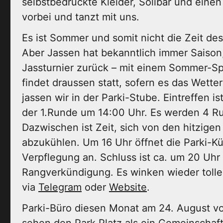
selbstbedruckte Kleider, Solibar und eine
vorbei und tanzt mit uns.
Es ist Sommer und somit nicht die Zeit de
Aber Jassen hat bekanntlich immer Saison
Jassturnier zurück – mit einem Sommer-Spe
findet draussen statt, sofern es das Wetter
jassen wir in der Parki-Stube. Eintreffen i
der 1.Runde um 14:00 Uhr. Es werden 4 Ru
Dazwischen ist Zeit, sich von den hitzigen
abzukühlen. Um 16 Uhr öffnet die Parki-K
Verpflegung an. Schluss ist ca. um 20 Uhr
Rangverkündigung. Es winken wieder tolle 
via
Telegram
oder
Website
.
Parki-Büro diesen Monat am 24. August von
sehen den Park Platz als ein Gemeinschaft