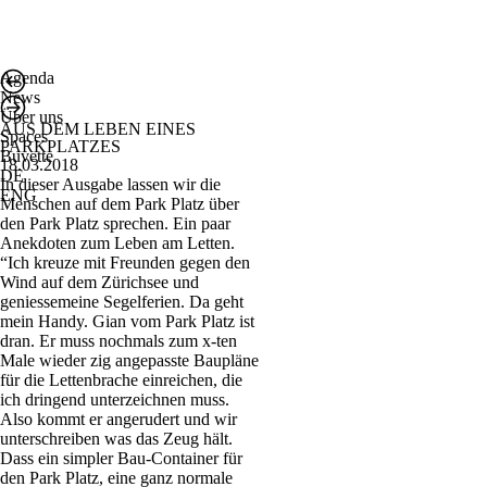
Agenda
News
Über uns
AUS DEM LEBEN EINES
Spaces
PARKPLATZES
Buvette
18.03.2018
DE
In dieser Ausgabe lassen wir die
ENG
Menschen auf dem Park Platz über
den Park Platz sprechen. Ein paar
Anekdoten zum Leben am Letten.
“Ich kreuze mit Freunden gegen den
Wind auf dem Zürichsee und
geniessemeine Segelferien. Da geht
mein Handy. Gian vom Park Platz ist
dran. Er muss nochmals zum x-ten
Male wieder zig angepasste Baupläne
für die Lettenbrache einreichen, die
ich dringend unterzeichnen muss.
Also kommt er angerudert und wir
unterschreiben was das Zeug hält.
Dass ein simpler Bau-Container für
den Park Platz, eine ganz normale