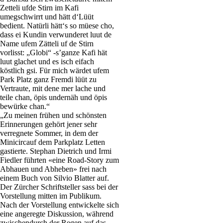
Zetteli ufde Stirn im Kafi
umegschwirrt und hätt d‘Lüüt
bedient. Natürli hätt‘s so müese cho,
dass ei Kundin verwunderet luut de
Name ufem Zätteli uf de Stirn
vorlisst: „Globi“ -s’ganze Kafi hät
luut glachet und es isch eifach
köstlich gsi. Für mich wärdet ufem
Park Platz ganz Fremdi lüüt zu
Vertraute, mit dene mer lache und
teile chan, öpis undernäh und öpis
bewürke chan.“
„Zu meinen frühen und schönsten
Erinnerungen gehört jener sehr
verregnete Sommer, in dem der
Minicircauf dem Parkplatz Letten
gastierte. Stephan Dietrich und Irmi
Fiedler führten «eine Road-Story zum
Abhauen und Abheben» frei nach
einem Buch von Silvio Blatter auf.
Der Zürcher Schriftsteller sass bei der
Vorstellung mitten im Publikum.
Nach der Vorstellung entwickelte sich
eine angeregte Diskussion, während
zwischendurch der Regen auf das