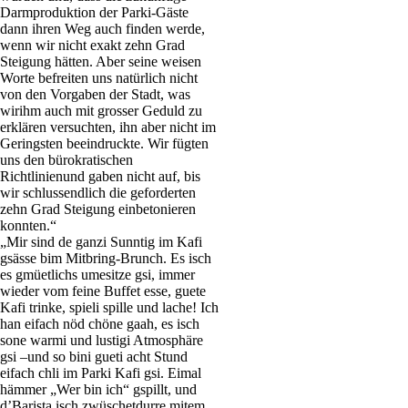
Darmproduktion der Parki-Gäste
dann ihren Weg auch finden werde,
wenn wir nicht exakt zehn Grad
Steigung hätten. Aber seine weisen
Worte befreiten uns natürlich nicht
von den Vorgaben der Stadt, was
wirihm auch mit grosser Geduld zu
erklären versuchten, ihn aber nicht im
Geringsten beeindruckte. Wir fügten
uns den bürokratischen
Richtlinienund gaben nicht auf, bis
wir schlussendlich die geforderten
zehn Grad Steigung einbetonieren
konnten.“
„Mir sind de ganzi Sunntig im Kafi
gsässe bim Mitbring-Brunch. Es isch
es gmüetlichs umesitze gsi, immer
wieder vom feine Buffet esse, guete
Kafi trinke, spieli spille und lache! Ich
han eifach nöd chöne gaah, es isch
sone warmi und lustigi Atmosphäre
gsi –und so bini gueti acht Stund
eifach chli im Parki Kafi gsi. Eimal
hämmer „Wer bin ich“ gspillt, und
d’Barista isch zwüschetdurre mitem