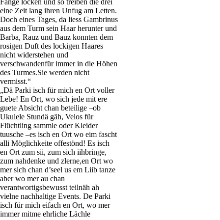
Fänge locken und so treiben die drei
eine Zeit lang ihren Unfug am Letten.
Doch eines Tages, da liess Gambrinus
aus dem Turm sein Haar herunter und
Barba, Rauz und Bauz konnten dem
rosigen Duft des lockigen Haares
nicht widerstehen und
verschwandenfür immer in die Höhen
des Turmes.Sie werden nicht
vermisst.“
„Dä Parki isch für mich en Ort voller
Lebe! En Ort, wo sich jede mit ere
guete Absicht chan beteilige –ob
Ukulele Stundä gäh, Velos für
Flüchtling sammle oder Kleider
tuusche –es isch en Ort wo eim fascht
alli Möglichkeite offestönd! Es isch
en Ort zum sii, zum sich iihbringe,
zum nahdenke und zlerne,en Ort wo
mer sich chan d’seel us em Liib tanze
aber wo mer au chan
verantwortigsbewusst teilnäh ah
vielne nachhaltige Events. De Parki
isch für mich eifach en Ort, wo mer
immer mitme ehrliche Lächle