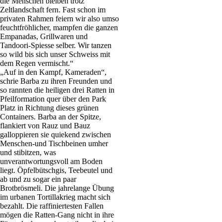
die Menschen bleiben trotz
Zeltlandschaft fern. Fast schon im
privaten Rahmen feiern wir also umso
feuchtfröhlicher, mampfen die ganzen
Empanadas, Grillwaren und
Tandoori-Spiesse selber. Wir tanzen
so wild bis sich unser Schweiss mit
dem Regen vermischt.“
„Auf in den Kampf, Kameraden“,
schrie Barba zu ihren Freunden und
so rannten die heiligen drei Ratten in
Pfeilformation quer über den Park
Platz in Richtung dieses grünen
Containers. Barba an der Spitze,
flankiert von Rauz und Bauz
galloppieren sie quiekend zwischen
Menschen-und Tischbeinen umher
und stibitzen, was
unverantwortungsvoll am Boden
liegt. Öpfelbütschgis, Teebeutel und
ab und zu sogar ein paar
Brotbrösmeli. Die jahrelange Übung
im urbanen Tortillakrieg macht sich
bezahlt. Die raffiniertesten Fallen
mögen die Ratten-Gang nicht in ihre