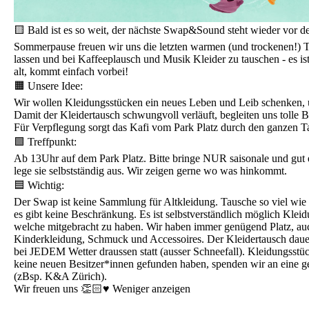
🟨 Bald ist es so weit, der nächste Swap&Sound steht wieder vor d
Sommerpause freuen wir uns die letzten warmen (und trockenen!) 
lassen und bei Kaffeeplausch und Musik Kleider zu tauschen - es ist
alt, kommt einfach vorbei!
🟧 Unsere Idee:
Wir wollen Kleidungsstücken ein neues Leben und Leib schenken, u
Damit der Kleidertausch schwungvoll verläuft, begleiten uns tolle
Für Verpflegung sorgt das Kafi vom Park Platz durch den ganzen T
🟩 Treffpunkt:
Ab 13Uhr auf dem Park Platz. Bitte bringe NUR saisonale und gut 
lege sie selbstständig aus. Wir zeigen gerne wo was hinkommt.
🟦 Wichtig:
Der Swap ist keine Sammlung für Altkleidung. Tausche so viel wie
es gibt keine Beschränkung. Es ist selbstverständlich möglich Kleid
welche mitgebracht zu haben. Wir haben immer genügend Platz, au
Kinderkleidung, Schmuck und Accessoires. Der Kleidertausch dauer
bei JEDEM Wetter draussen statt (ausser Schneefall). Kleidungsst
keine neuen Besitzer*innen gefunden haben, spenden wir an eine g
(zBsp. K&A Zürich).
Wir freuen uns 👏🏻♥️ Weniger anzeigen